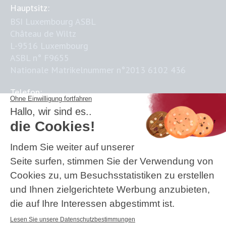
Hauptsitz:
BSI Luxembourg ASBL
Château de Wiltz
L-9516 Luxembourg
ASBL n° F9655
Nationale Matrikelnummer n°2013 6102 436
Telefon:
+352 621 376 588
E-Mail:
contact@business-science-institute.com