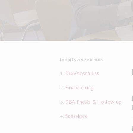
Inhaltsverzeichnis:
1.
DBA-Abschluss
2.
Finanzierung
3.
DBA-Thesis & Follow-up
4.
Sonstiges