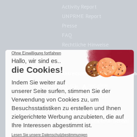
Activity Report
UNPRME Report
Presse
FAQ
Rechtliche Hinweise
Akkreditierungen & Zertifizieru
Responsible Doctoral School