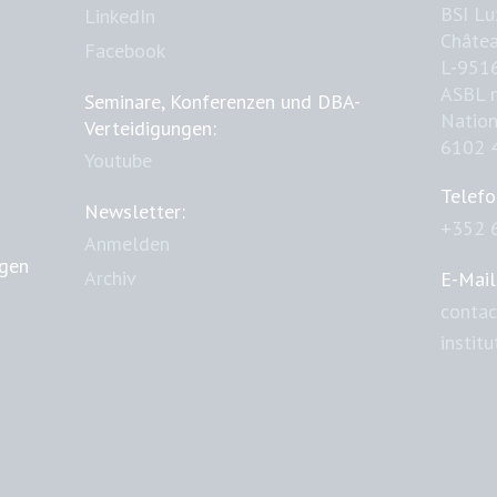
BSI L
LinkedIn
Châtea
Facebook
L-951
ASBL 
Seminare, Konferenzen und DBA-
Natio
Verteidigungen:
6102 
Youtube
Telefo
Newsletter:
+352 
Anmelden
ngen
Archiv
E-Mail
contac
instit