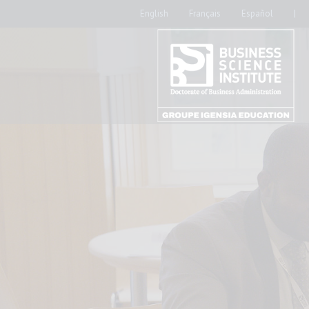
English
Français
Español
|