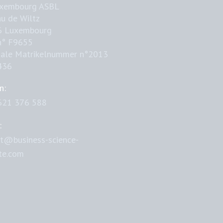
uxembourg ASBL
u de Wiltz
6 Luxembourg
n° F9655
nale Matrikelnummer n°2013
436
n:
621 376 588
:
t@business-science-
ute.com